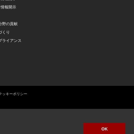
く情報開示
分野の貢献
づくり
プライアンス
クッキーポリシー
OK