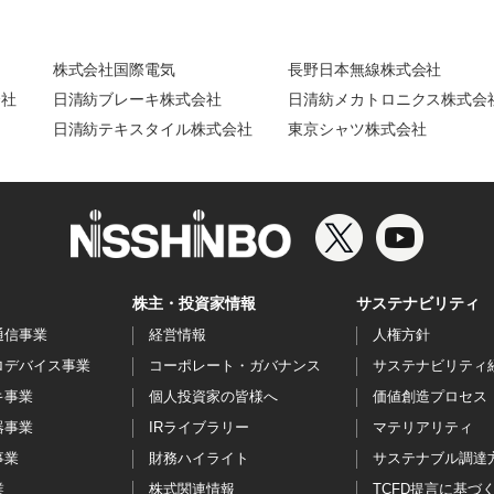
株式会社国際電気
長野日本無線株式会社
会社
日清紡ブレーキ株式会社
日清紡メカトロニクス株式会
日清紡テキスタイル株式会社
東京シャツ株式会社
株主・投資家情報
サステナビリティ
通信事業
経営情報
人権方針
ロデバイス事業
コーポレート・ガバナンス
サステナビリティ
キ事業
個人投資家の皆様へ
価値創造プロセス
器事業
IRライブラリー
マテリアリティ
事業
財務ハイライト
サステナブル調達
業
株式関連情報
TCFD提言に基づ