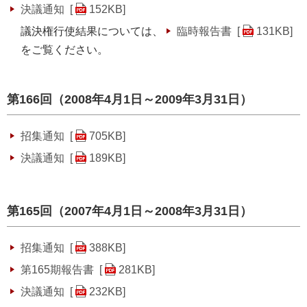
決議通知 [
152KB
]
議決権行使結果については、
臨時報告書 [
131KB
]
をご覧ください。
第166回（2008年4月1日～2009年3月31日）
招集通知 [
705KB
]
決議通知 [
189KB
]
第165回（2007年4月1日～2008年3月31日）
招集通知 [
388KB
]
第165期報告書 [
281KB
]
決議通知 [
232KB
]