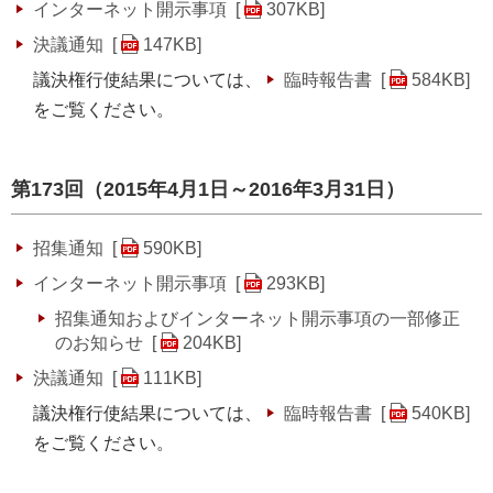
インターネット開示事項 [
307KB
]
決議通知 [
147KB
]
議決権行使結果については、
臨時報告書 [
584KB
]
をご覧ください。
第173回（2015年4月1日～2016年3月31日）
招集通知 [
590KB
]
インターネット開示事項 [
293KB
]
招集通知およびインターネット開示事項の一部修正
のお知らせ [
204KB
]
決議通知 [
111KB
]
議決権行使結果については、
臨時報告書 [
540KB
]
をご覧ください。