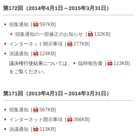
第172回（2014年4月1日～2015年3月31日）
招集通知 [
597KB
]
招集通知の一部修正のお知らせ [
132KB
]
インターネット開示事項 [
277KB
]
決議通知 [
124KB
]
議決権行使結果については、
臨時報告書 [
113KB
]
をご覧ください。
第171回（2013年4月1日～2014年3月31日）
招集通知 [
567KB
]
インターネット開示事項 [
266KB
]
決議通知 [
113KB
]