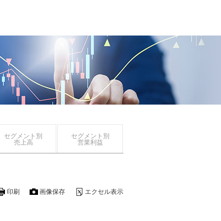
セグメント別
セグメント別
売上高
営業利益
印刷
画像保存
エクセル表示