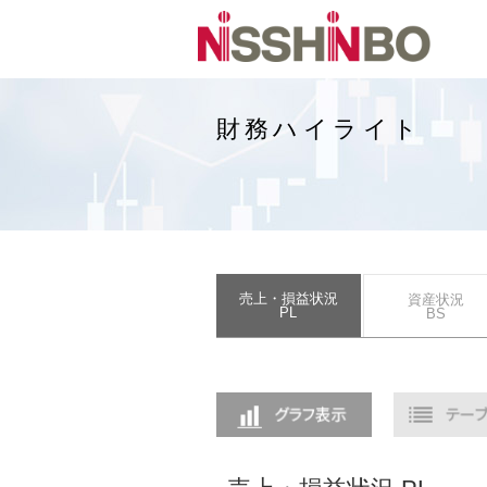
財務ハイライト
売上・損益状況
資産状況
PL
BS