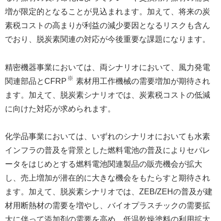
増が限定的となることが見込まれます。加えて、将来の炭
素税コストの高まりが利益の減少要因となるリスクも含ん
でおり、脱炭素関連の対応が今後重要な課題になります。
精密機器事業においては、両シナリオにおいて、風力発電
※
関連部品とCFRP
素材用工作機械の需要増加が期待され
ます。加えて、脱炭素シナリオでは、炭素税コストの低減
に向けた対応が求められます。
化学品事業においては、いずれのシナリオにおいても水素
インフラの普及を背景とした燃料電池の普及によりセパレ
ータをはじめとする燃料電池関連製品の販売機会が拡大
し、売上増加が潜在的に大きな機会をもたらすと期待され
ます。加えて、脱炭素シナリオでは、ZEB/ZEHの普及が建
材用断熱材の需要を増やし、バイオプラスチックの需要拡
大に伴って添加剤の需要を高め、低温乾燥塗料の利用拡大