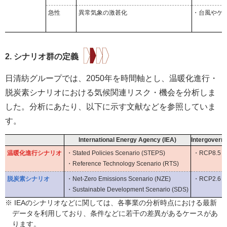
急性
異常気象の激甚化
・台風やゲ
2. シナリオ群の定義
日清紡グループでは、2050年を時間軸とし、温暖化進行・
脱炭素シナリオにおける気候関連リスク・機会を分析しま
した。分析にあたり、以下に示す文献などを参照していま
す。
International Energy Agency (IEA)
Intergovern
温暖化進行シナリオ
・Stated Policies Scenario (STEPS)
・RCP8.5
・Reference Technology Scenario (RTS)
脱炭素シナリオ
・Net-Zero Emissions Scenario (NZE)
・RCP2.6ま
・Sustainable Development Scenario (SDS)
※ IEAのシナリオなどに関しては、各事業の分析時点における最新
データを利用しており、条件などに若干の差異があるケースがあ
ります。