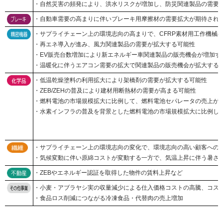
・自然災害の頻発により、洪水リスクが増加し、防災関連製品の需要
・自動車需要の高まりに伴いブレーキ用摩擦材の需要拡大が期待され
・サプライチェーン上の環境志向の高まりで、CFRP素材用工作機械
・再エネ導入が進み、風力関連製品の需要が拡大する可能性
・EV販売台数増加により新エネルギー車関連製品の販売機会が増加す
・温暖化に伴うエアコン需要の拡大で関連製品の販売機会が拡大する
・低温乾燥塗料の利用拡大により架橋剤の需要が拡大する可能性
・ZEB/ZEHの普及により建材用断熱材の需要が高まる可能性
・燃料電池の市場規模拡⼤に⽐例して、燃料電池セパレータの売上が
・水素インフラの普及を背景とした燃料電池の市場規模拡大に比例し
・サプライチェーン上の環境志向の変化で、環境志向の高い顧客への
・気候変動に伴い原綿コストが変動する一方で、気温上昇に伴う暑さ
・ZEBやエネルギー認証を取得した物件の賃料上昇など
・小麦・アブラヤシ実の収量減少による仕入価格コストの高騰、コス
・食品ロス削減につながる冷凍食品・代替肉の売上増加