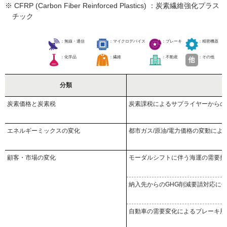
※ CFRP (Carbon Fiber Reinforced Plastics) ：炭素繊維強化プラス
チック
：無線・通信
：マイクロデバイス
：ブレーキ
：精密機器
：化学品
：繊維
：不動産
：その他
分類
炭素価格と炭素税
炭素課税によるサプライヤーからの
エネルギーミックスの変化
都市ガス/原油/電力価格の変動によ
顧客・市場の変化
モーダルシフトに伴う海運の需要拡
納入先からのGHG削減要請対応に
自動車の需要変化によるブレーキ用