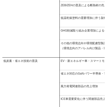
ZEB/ZEHの普及による断熱材の売
低温乾燥塗料の需要増加に伴う架橋
GHG削減取り組み企業増加によるC
その他の環境志向や環境配慮型製品
（環境志向のアパレル向け製品・環
低炭素・省エネ技術の普及
EV・新エネルギー車・スマートモ
省エネ対応のGaNパワー半導体・
風力発電関連部品の売上増加
ICE車需要変化に伴う関連部品売上