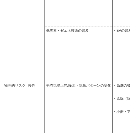
低炭素・省エネ技術の普及
・EVの普及
物理的リスク
慢性
平均気温上昇/降水・気象パターンの変化
・高潮の被
・原綿（綿
・小麦・ア