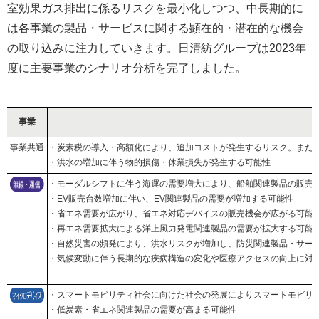
室効果ガス排出に係るリスクを最小化しつつ、中長期的に
は各事業の製品・サービスに関する顕在的・潜在的な機会
の取り込みに注力していきます。日清紡グループは2023年
度に主要事業のシナリオ分析を完了しました。
事業
事業共通
・炭素税の導入・高額化により、追加コストが発生するリスク。また、
・洪水の増加に伴う物的損傷・休業損失が発生する可能性
・モーダルシフトに伴う海運の需要増大により、船舶関連製品の販売
・EV販売台数増加に伴い、EV関連製品の需要が増加する可能性
・省エネ需要が広がり、省エネ対応デバイスの販売機会が広がる可能
・再エネ需要拡大による洋上風力発電関連製品の需要が拡大する可能
・自然災害の頻発により、洪水リスクが増加し、防災関連製品・サー
・気候変動に伴う長期的な疾病構造の変化や医療アクセスの向上に対
・スマートモビリティ社会に向けた社会の発展によりスマートモビリ
・低炭素・省エネ関連製品の需要が高まる可能性