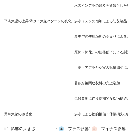
水素インフラの普及を背景とした燃
平均気温の上昇/降水・気象パターンの変化
洪水リスクの増加による防災製品・
夏季空調使用頻度の高まりによる、
原綿（綿花）の価格低下による製品
小麦・アブラヤシ実の収量減少によ
暑さ対策関連衣料の売上増加
気候変動に伴う長期的な疾病構造の
異常気象の激甚化
洪水による物的損傷・休業損失の発
※1
影響の大きさ
：
：プラス影響/
：マイナス影響