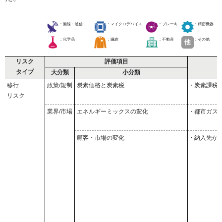
：無線・通信
：マイクロデバイス
：ブレーキ
：精密機器
：化学品
：繊維
：不動産
：その他
リスク
評価項目
タイプ
大分類
小分類
移行
政策/規制
炭素価格と炭素税
・炭素課税
リスク
業界/市場
エネルギーミックスの変化
・都市ガス
顧客・市場の変化
・納入先か