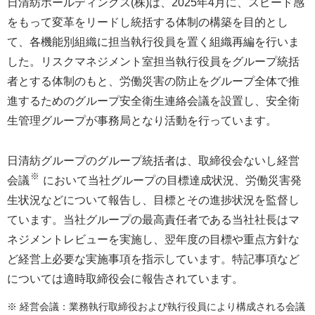
日清紡ホールディングス(株)は、2025年4月に、スピード感
をもって変革をリードし統括する体制の構築を目的とし
て、各機能別組織に担当執行役員を置く組織再編を行いま
した。リスクマネジメント室担当執行役員をグループ統括
者とする体制のもと、労働災害の防止をグループ全体で推
進するためのグループ安全衛生連絡会議を設置し、安全衛
生管理グループが事務局となり活動を行っています。
日清紡グループのグループ統括者は、取締役会ないし経営
※
会議
において当社グループの目標達成状況、労働災害発
生状況などについて報告し、目標とその進捗状況を監督し
ています。当社グループの最高責任者である当社社長はマ
ネジメントレビューを実施し、翌年度の目標や重点方針な
ど経営上必要な実施事項を指示しています。特記事項など
については適時取締役会に報告されています。
※ 経営会議：業務執行取締役および執行役員により構成される会議