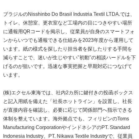
ブラジルのNisshinbo Do Brasil Industria Textil LTDA.では、
トイレ、休憩室、更衣室など工場内の目につきやすい場所
に通報用QRコードを掲示し、従業員が自身のスマートフォ
ンからいつでも通報できる仕組みを2023年度から運用して
います。紙の様式を探したり担当者を探したりする手間を
減らすことで、迷いが生じやすい"初動"の相談ハードルを下
げるのが狙いです。迅速な事実把握と早期対応につなげて
います。
(株)エクセル東海では、社内2カ所に鍵付きの投函ボックス
と記入用紙を備えた「社長ホットライン」を設置し、社長
が直接内容を確認し、必要に応じて関係部門へ指示できる
体制を整えています。海外拠点でも、フィリピンのToms
Manufacturing CorporationやインドネシアのPT. Standard
Indonesia Industry、PT. Nikawa Textile Industryで、従業員