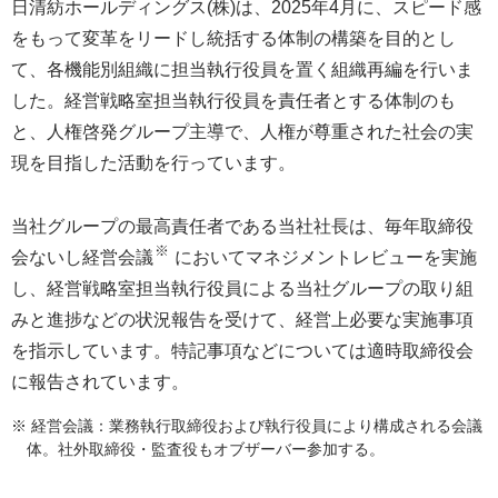
日清紡ホールディングス(株)は、2025年4月に、スピード感
をもって変革をリードし統括する体制の構築を目的とし
て、各機能別組織に担当執行役員を置く組織再編を行いま
した。経営戦略室担当執行役員を責任者とする体制のも
と、人権啓発グループ主導で、人権が尊重された社会の実
現を目指した活動を行っています。
当社グループの最高責任者である当社社長は、毎年取締役
※
会ないし経営会議
においてマネジメントレビューを実施
し、経営戦略室担当執行役員による当社グループの取り組
みと進捗などの状況報告を受けて、経営上必要な実施事項
を指示しています。特記事項などについては適時取締役会
に報告されています。
※ 経営会議：業務執行取締役および執行役員により構成される会議
体。社外取締役・監査役もオブザーバー参加する。