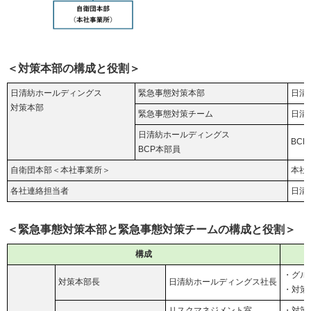
＜対策本部の構成と役割＞
日清紡ホールディングス
緊急事態対策本部
日清
対策本部
緊急事態対策チーム
日清
日清紡ホールディングス
BC
BCP本部員
自衛団本部＜本社事業所＞
本社
各社連絡担当者
日清
＜緊急事態対策本部と緊急事態対策チームの構成と役割＞
構成
・グル
対策本部長
日清紡ホールディングス社長
・対策
リスクマネジメント室
・対策