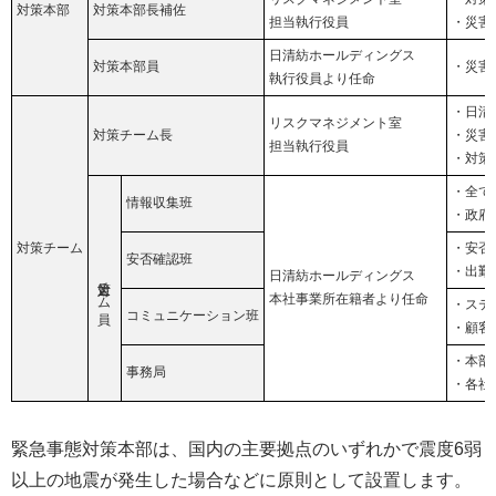
対策本部
対策本部長補佐
担当執行役員
・災害
日清紡ホールディングス
対策本部員
・災害
執行役員より任命
・日清
リスクマネジメント室
対策チーム長
・災害
担当執行役員
・対策
・全て
情報収集班
・政府
対策チーム
・安否
安否確認班
・出勤
日清紡ホールディングス
対策チーム員
本社事業所在籍者より任命
・ステ
コミュニケーション班
・顧客
・本部
事務局
・各社
緊急事態対策本部は、国内の主要拠点のいずれかで震度6弱
以上の地震が発生した場合などに原則として設置します。