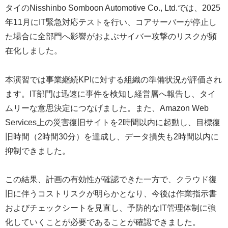
タイのNisshinbo Somboon Automotive Co., Ltd.では、2025
年11月にIT緊急対応テストを行い、コアサーバーが停止し
た場合に全部門へ影響がおよぶサイバー攻撃のリスクが顕
在化しました。
本演習では事業継続KPIに対する組織の準備状況が評価され
ます。IT部門は迅速に事件を検知し経営層へ報告し、タイ
ムリーな意思決定につなげました。また、Amazon Web
Services上の災害復旧サイトを2時間以内に起動し、目標復
旧時間（2時間30分）を達成し、データ損失も2時間以内に
抑制できました。
この結果、計画の有効性が確認できた一方で、クラウド復
旧に伴うコストリスクが明らかとなり、今後は作業指示書
およびチェックシートを見直し、予防的なIT管理体制に強
化していくことが必要であることが確認できました。