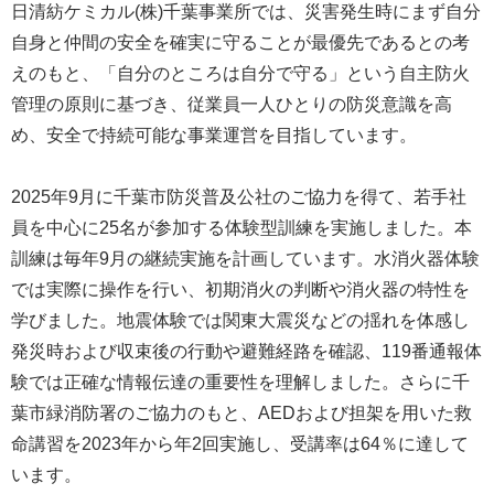
日清紡ケミカル(株)千葉事業所では、災害発生時にまず自分
自身と仲間の安全を確実に守ることが最優先であるとの考
えのもと、「自分のところは自分で守る」という自主防火
管理の原則に基づき、従業員一人ひとりの防災意識を高
め、安全で持続可能な事業運営を目指しています。
2025年9月に千葉市防災普及公社のご協力を得て、若手社
員を中心に25名が参加する体験型訓練を実施しました。本
訓練は毎年9月の継続実施を計画しています。水消火器体験
では実際に操作を行い、初期消火の判断や消火器の特性を
学びました。地震体験では関東大震災などの揺れを体感し
発災時および収束後の行動や避難経路を確認、119番通報体
験では正確な情報伝達の重要性を理解しました。さらに千
葉市緑消防署のご協力のもと、AEDおよび担架を用いた救
命講習を2023年から年2回実施し、受講率は64％に達して
います。