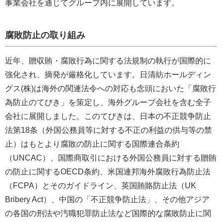
事業会社を通じてグループ内に展開しています。
腐敗防止の取り組み
近年、贈収賄・腐敗行為に関する法規制の執行が国際的に
強化され、摘発が厳格化しています。日清紡ホールディン
グス(株)は海外の関連法令への対応も念頭においた「腐敗行
為防止のてびき」を策定し、海外グループ会社を含む全子
会社に展開しました。このてびきは、日本の不正競争防止
法第18条（外国公務員等に対する不正の利益の供与等の禁
止）はもとより腐敗の防止に関する国際連合条約
（UNCAC）、国際商取引における外国公務員に対する贈賄
の防止に関するOECD条約、米国連邦海外腐敗行為防止法
（FCPA）とそのガイドライン、英国賄賂防止法（UK
Bribery Act）、中国の「不正競争防止法」、その他アジア
の各国の刑法や汚職犯罪防止法など国際的な腐敗防止に関