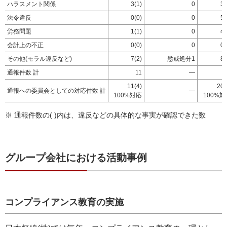
ハラスメント関係
3(1)
0
3(
法令違反
0(0)
0
5(
労務問題
1(1)
0
4(
会計上の不正
0(0)
0
0(
その他
(モラル違反など)
7(2)
懲戒処分1
8(
通報件数 計
11
—
11(4)
20(
通報への委員会としての対応件数 計
—
100%
対応
100%
対
※ 通報件数の( )内は、違反などの具体的な事実が確認できた数
グループ会社における活動事例
コンプライアンス教育の実施