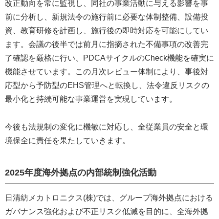
改正動向を常に監視し、同社の事業活動に与える影響を事
前に分析し、新規法令の施行前に必要な体制整備、設備投
資、教育研修を計画し、施行後の即時対応を可能にしてい
ます。会議の後半では前月に指摘された不備事項の改善完
了確認を厳格に行い、PDCAサイクルのCheck機能を確実に
機能させています。この月次レビュー体制により、事後対
応型から予防型のEHS管理へと転換し、法令違反リスクの
最小化と持続可能な事業運営を実現しています。
今後も法規制の変化に機敏に対応し、全従業員の安全と環
境保全に責任を果たしていきます。
2025年度海外拠点の内部統制強化活動
日清紡メカトロニクス(株)では、グループ海外拠点における
ガバナンス強化および不正リスク低減を目的に、全海外拠