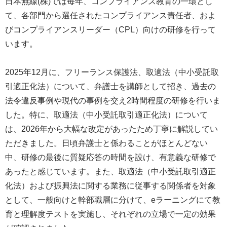
日本無線(株)では毎年、コンプライアンス教育の一環とし
て、各部門から選任されたコンプライアンス責任者、およ
びコンプライアンスリーダー（CPL）向けの研修を行って
います。
2025年12月に、フリーランス保護法、取適法（中小受託取
引適正化法）について、弁護士を講師として招き、過去の
法令違反事例や現代の事例を交え2時間程度の研修を行いま
した。特に、取適法（中小受託取引適正化法）について
は、2026年から大幅な改定があったため丁寧に解説してい
ただきました。日頃弁護士と係わることがほとんどない
中、研修の最後に質疑応答の時間を設け、有意義な研修で
あったと感じています。また、取適法（中小受託取引適正
化法）および振興法に関する業務に従事する関係者を対象
として、一般向けと幹部職層に分けて、eラーニングにて教
育と理解度テストを実施し、それぞれの立場で一定の効果