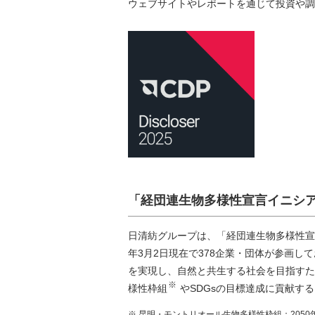
ウェブサイトやレポートを通じて投資や調
「経団連生物多様性宣言イニシ
日清紡グループは、「経団連生物多様性宣
年3月2日現在で378企業・団体が参画し
を実現し、自然と共生する社会を目指すた
※
様性枠組
やSDGsの目標達成に貢献す
※ 昆明・モントリオール生物多様性枠組：
205