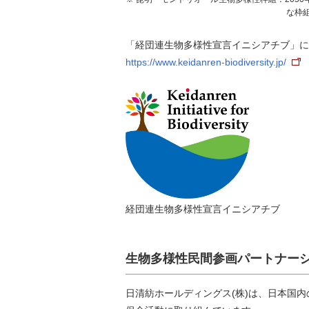
な枠
「経団連生物多様性宣言イニシアチブ」に
https://www.keidanren-biodiversity.jp/
経団連生物多様性宣言イニシアチブ
生物多様性民間参画パートナー
日清紡ホールディングス(株)は、日本国