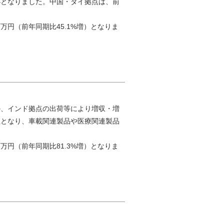
小となりました。中国・タイ拠点は、前
百万円（前年同期比45.1%増）となりま
の、インド拠点の出荷等により増収・増
益となり、車載関連製品や医療関連製品
百万円（前年同期比81.3%増）となりま