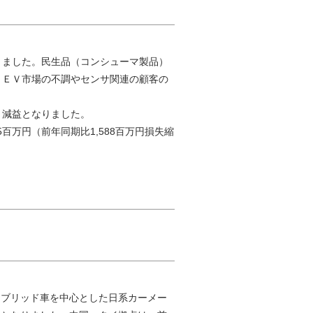
りました。民生品（コンシューマ製品）
、ＥＶ市場の不調やセンサ関連の顧客の
・減益となりました。
5百万円（前年同期比1,588百万円損失縮
イブリッド車を中心とした日系カーメー