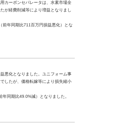
池用カーボンセパレータは、水素市場全
したが経費削減等により増益となりまし
円（前年同期比711百万円損益悪化）とな
損益悪化となりました。ユニフォーム事
上でしたが、価格転嫁等により損失縮小
前年同期比49.0%減）となりました。