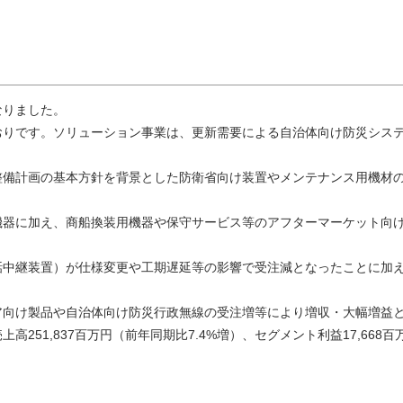
なりました。
おりです。ソリューション事業は、更新需要による自治体向け防災シス
整備計画の基本方針を背景とした防衛省向け装置やメンテナンス用機材
機器に加え、商船換装用機器や保守サービス等のアフターマーケット向
話中継装置）が仕様変更や工期遅延等の影響で受注減となったことに加
ア向け製品や自治体向け防災行政無線の受注増等により増収・大幅増益
251,837百万円（前年同期比7.4%増）、セグメント利益17,668百