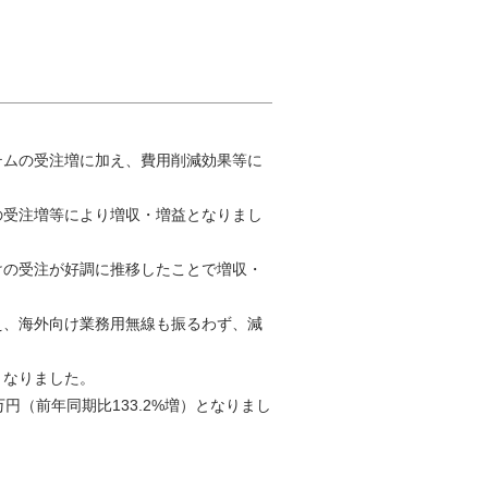
テムの受注増に加え、費用削減効果等に
の受注増等により増収・増益となりまし
けの受注が好調に推移したことで増収・
え、海外向け業務用無線も振るわず、減
となりました。
万円（前年同期比133.2%増）となりまし