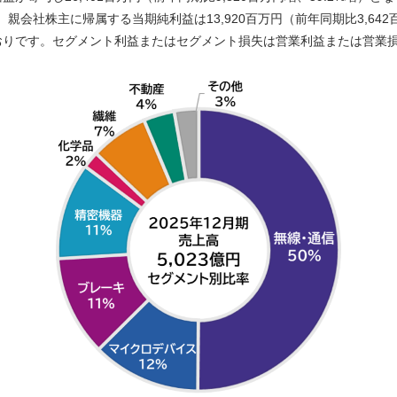
り、親会社株主に帰属する当期純利益は13,920百万円（前年同期比3,64
おりです。セグメント利益またはセグメント損失は営業利益または営業