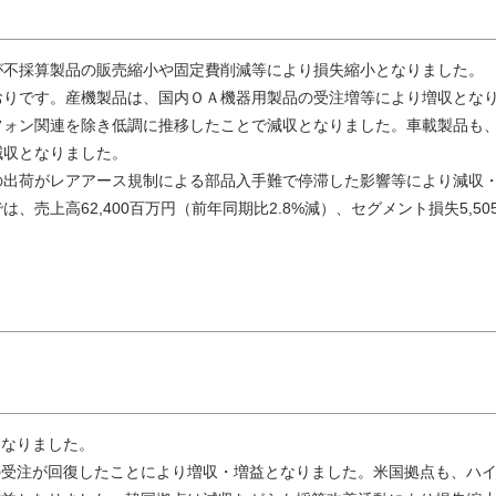
が不採算製品の販売縮小や固定費削減等により損失縮小となりました。
おりです。産機製品は、国内ＯＡ機器用製品の受注増等により増収とな
フォン関連を除き低調に推移したことで減収となりました。車載製品も
減収となりました。
の出荷がレアアース規制による部品入手難で停滞した影響等により減収
売上高62,400百万円（前年同期比2.8%減）、セグメント損失5,50
となりました。
の受注が回復したことにより増収・増益となりました。米国拠点も、ハ