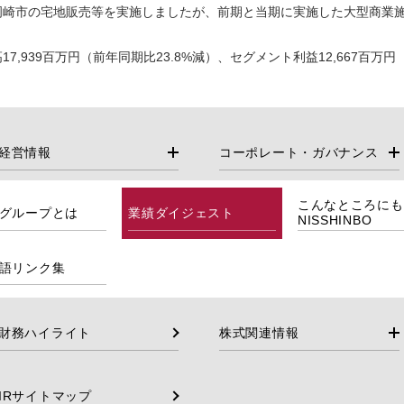
岡崎市の宅地販売等を実施しましたが、前期と当期に実施した大型商業
,939百万円（前年同期比23.8%減）、セグメント利益12,667百万円
経営情報
コーポレート・ガバナンス
こんなところにも
グループとは
業績ダイジェスト
NISSHINBO
語リンク集
財務ハイライト
株式関連情報
IRサイトマップ