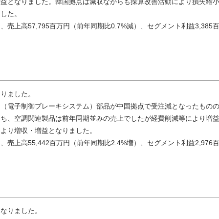
増益となりました。韓国拠点は減収ながらも採算改善活動により損失縮
ました。
上高57,795百万円（前年同期比0.7%減）、セグメント利益3,385
なりました。
Ｓ（電子制御ブレーキシステム）部品が中国拠点で受注減となったもの
うち、空調関連製品は前年同期並みの売上でしたが経費削減等により増
により増収・増益となりました。
上高55,442百万円（前年同期比2.4%増）、セグメント利益2,976
となりました。