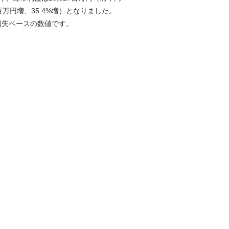
2百万円増、35.4%増）となりました。
損失ベースの数値です。