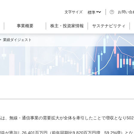
文字サイズ
お問い合
事業概要
株主・投資家情報
サステナビリティ
>
業績ダイジェスト
、無線・通信事業の需要拡大が全体を牽引したことで増収となり502,33
寄与し26,401百万円（前年同期比9,820百万円増、59.2%増）とな