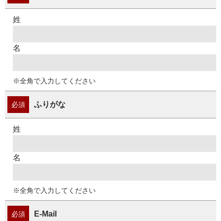
な取扱いのための教育及びこれらの活動の定期的な見直し
を実施し、継続的な改善に努めます。
姓
本方針の改定
本方針は、関連する法令の改正等、社会情勢の変化に応じ
名
て適宜改訂し、公表します。
※全角で入力してください
ふりがな
必須
姓
名
※全角で入力してください
E-Mail
必須