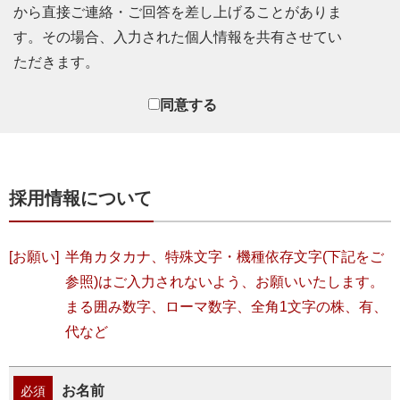
から直接ご連絡・ご回答を差し上げることがありま
個人情報の第三者提供
す。その場合、入力された個人情報を共有させてい
あらかじめご承諾をいただいた場合、業務を委託する場合
ただきます。
及び正当な理由のある場合以外は、個人情報を第三者には
提供しません。
同意する
個人情報の共同利用
個人情報を当社グループ企業内で共同利用する場合には、
あらかじめ共同利用の内容を明示し、同意をいただいた上
で収集します。
採用情報について
個人情報の開示等の手続き
個人情報に関する内容の照会・開示・訂正等は、当社「個
人情報保護のお客様相談窓口」が担当します。
[お願い]
半角カタカナ、特殊文字・機種依存文字(下記をご
安全管理措置
参照)はご入力されないよう、お願いいたします。
個人情報を、不正アクセス・紛失・漏えい・破壊・改ざん
まる囲み数字、ローマ数字、全角1文字の株、有、
等の危険から守るため、必要な安全管理措置を実行しま
代など
す。
個人情報保護の継続的改善活動
個人情報保護のため、必要な体制の整備、個人情報の適切
お名前
必須