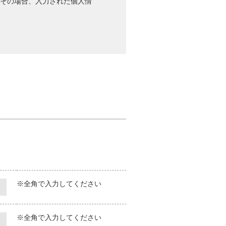
その場合、入力された個人情
意をいただいた上で収集します。
ます。
措置を実行します。
の定期的な見直しを実施し、継続
※全角で入力してください
※全角で入力してください