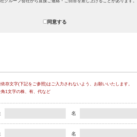
社グループ会社から直接ご連絡・ご回答を差し上げることがあります。
業内で共同利用する場合には、あらかじめ共同利用の内容を明示し、同
同意する
会・開示・訂正等は、当社「個人情報保護のお客様相談窓口」が担当し
・紛失・漏えい・破壊・改ざん等の危険から守るため、必要な安全管理
活動
な体制の整備、個人情報の適切な取扱いのための教育及びこれらの活動
改正等、社会情勢の変化に応じて適宜改訂し、公表します。
依存文字(下記をご参照)はご入力されないよう、お願いいたします。
角1文字の株、有、代など
姓
名
姓
名