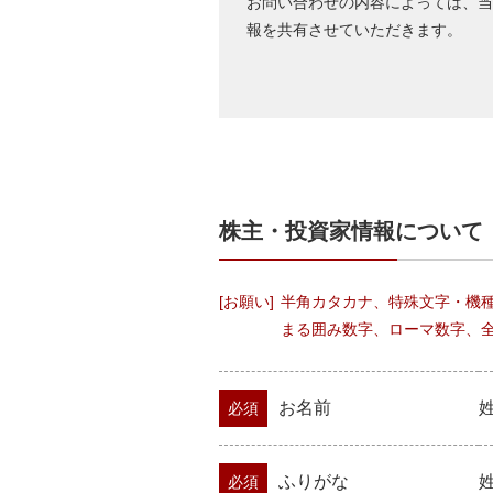
お問い合わせの内容によっては、当
個人情報の共同利用
報を共有させていただきます。
個人情報を当社グループ企
個人情報の開示等の手続き
個人情報に関する内容の照
安全管理措置
個人情報を、不正アクセス
個人情報保護の継続的改善
個人情報保護のため、必要
的な改善に努めます。
株主・投資家情報について
本方針の改定
本方針は、関連する法令の
[お願い]
半角カタカナ、特殊文字・機種
まる囲み数字、ローマ数字、全
お名前
必須
ふりがな
必須