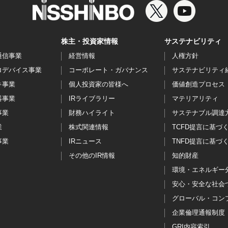
株主・投資家情報
サステナビリティ
通信事業
経営情報
人権方針
ロデバイス事業
コーポレート・ガバナンス
サステナビリティ
キ事業
個人投資家の皆様へ
価値創造プロセス
器事業
IRライブラリー
マテリアリティ
事業
財務ハイライト
サステナブル調達
業
株式関連情報
TCFD提言に基づ
事業
IRニュース
TNFD提言に基づ
その他のIR情報
知的財産
環境・エネルギー
安心・安全な社会
グローバル・コン
企業倫理通報制度
GRI内容索引