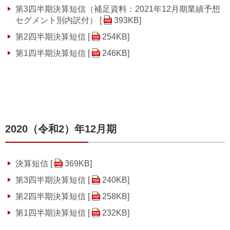
第3四半期決算短信（補足資料：2021年12月期業績予想
セグメント別内訳付） [
393KB
]
第2四半期決算短信 [
254KB
]
第1四半期決算短信 [
246KB
]
2020（令和2）年12月期
決算短信 [
369KB
]
第3四半期決算短信 [
240KB
]
第2四半期決算短信 [
258KB
]
第1四半期決算短信 [
232KB
]