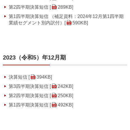
第2四半期決算短信 [
289KB
]
第1四半期決算短信 （補足資料：2024年12月第1四半期
業績セグメント別内訳付）[
590KB
]
2023（令和5）年12月期
決算短信 [
394KB
]
第3四半期決算短信 [
242KB
]
第2四半期決算短信 [
250KB
]
第1四半期決算短信 [
492KB
]