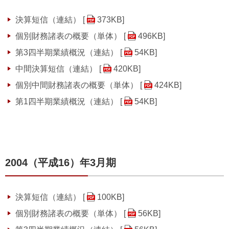
決算短信（連結） [
373KB
]
個別財務諸表の概要（単体） [
496KB
]
第3四半期業績概況（連結） [
54KB
]
中間決算短信（連結） [
420KB
]
個別中間財務諸表の概要（単体） [
424KB
]
第1四半期業績概況（連結） [
54KB
]
2004（平成16）年3月期
決算短信（連結） [
100KB
]
個別財務諸表の概要（単体） [
56KB
]