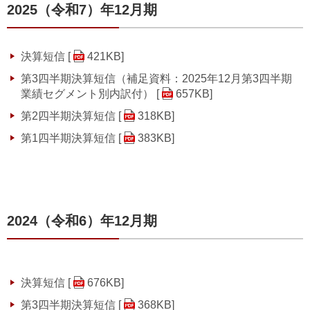
2025（令和7）年12月期
決算短信 [
421KB
]
第3四半期決算短信（補足資料：2025年12月第3四半期
業績セグメント別内訳付） [
657KB
]
第2四半期決算短信 [
318KB
]
第1四半期決算短信 [
383KB
]
2024（令和6）年12月期
決算短信 [
676KB
]
第3四半期決算短信 [
368KB
]