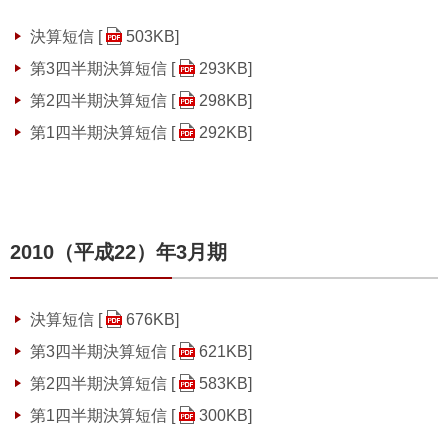
決算短信 [
503KB
]
第3四半期決算短信 [
293KB
]
第2四半期決算短信 [
298KB
]
第1四半期決算短信 [
292KB
]
2010（平成22）年3月期
決算短信 [
676KB
]
第3四半期決算短信 [
621KB
]
第2四半期決算短信 [
583KB
]
第1四半期決算短信 [
300KB
]