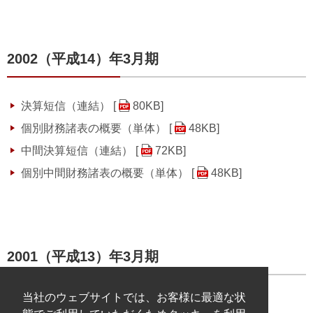
2002（平成14）年3月期
決算短信（連結） [
80KB
]
個別財務諸表の概要（単体） [
48KB
]
中間決算短信（連結） [
72KB
]
個別中間財務諸表の概要（単体） [
48KB
]
2001（平成13）年3月期
当社のウェブサイトでは、お客様に最適な状
決算短信（連結） [
76KB
]