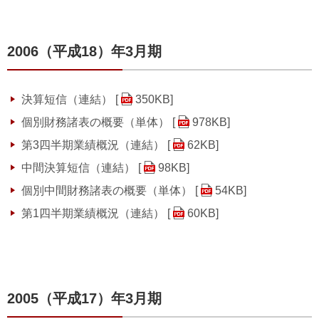
2006（平成18）年3月期
決算短信（連結） [
350KB
]
個別財務諸表の概要（単体） [
978KB
]
第3四半期業績概況（連結） [
62KB
]
中間決算短信（連結） [
98KB
]
個別中間財務諸表の概要（単体） [
54KB
]
第1四半期業績概況（連結） [
60KB
]
2005（平成17）年3月期